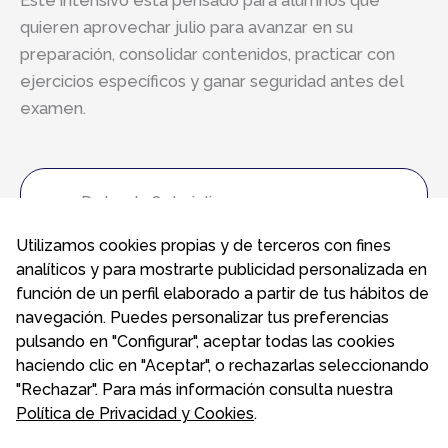
Este intensivo está pensado para alumnos que
quieren aprovechar julio para avanzar en su
preparación, consolidar contenidos, practicar con
ejercicios específicos y ganar seguridad antes del
examen.
Del 1 al 28 de julio
Profesores nativos
Utilizamos cookies propias y de terceros con fines
Grupos reducidos
analíticos y para mostrarte publicidad personalizada en
Centro oficial preparador Cambridge
función de un perfil elaborado a partir de tus hábitos de
Precio completo: 350 €
navegación. Puedes personalizar tus preferencias
Precio/semana: 99,90 €
pulsando en "Configurar", aceptar todas las cookies
haciendo clic en "Aceptar", o rechazarlas seleccionando
"Rechazar". Para más información consulta nuestra
Política de Privacidad y Cookies
.
Contenidos del intensivo